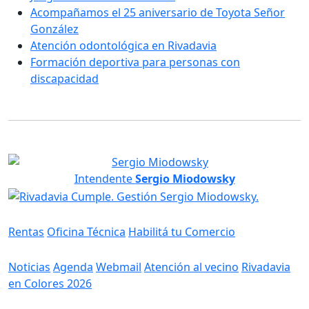
Acompañamos el 25 aniversario de Toyota Señor
González
Atención odontológica en Rivadavia
Formación deportiva para personas con
discapacidad
Intendente
Sergio Miodowsky
Servicios
Rentas
Oficina Técnica
Habilitá tu Comercio
Información
Noticias
Agenda
Webmail
Atención al vecino
Rivadavia
en Colores 2026
Gobierno