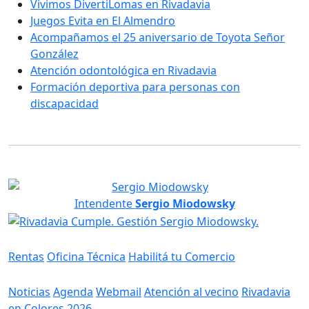
Vivimos DivertiLomas en Rivadavia
Juegos Evita en El Almendro
Acompañamos el 25 aniversario de Toyota Señor
González
Atención odontológica en Rivadavia
Formación deportiva para personas con
discapacidad
Intendente
Sergio Miodowsky
Servicios
Rentas
Oficina Técnica
Habilitá tu Comercio
Información
Noticias
Agenda
Webmail
Atención al vecino
Rivadavia
en Colores 2026