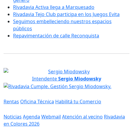
Rivadavia Activa llega a Marquesado
Rivadavia Tejo Club participa en los Juegos Evita
Seguimos embelleciendo nuestros espacios
públicos
Repavimentación de calle Reconquista
Intendente
Sergio Miodowsky
Servicios
Rentas
Oficina Técnica
Habilitá tu Comercio
Información
Noticias
Agenda
Webmail
Atención al vecino
Rivadavia
en Colores 2026
Gobierno