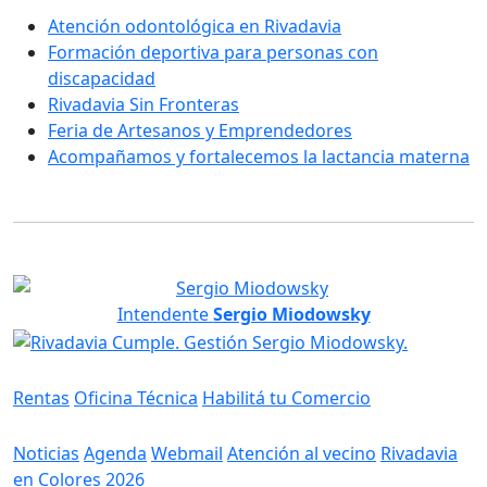
Atención odontológica en Rivadavia
Formación deportiva para personas con
discapacidad
Rivadavia Sin Fronteras
Feria de Artesanos y Emprendedores
Acompañamos y fortalecemos la lactancia materna
Intendente
Sergio Miodowsky
Servicios
Rentas
Oficina Técnica
Habilitá tu Comercio
Información
Noticias
Agenda
Webmail
Atención al vecino
Rivadavia
en Colores 2026