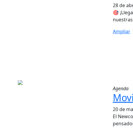
28 de abr
🎯 ¡Lleg
nuestras
Ampliar
Agenda
Movi
20 de ma
El Newco
pensados