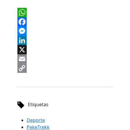
WhatsApp
Facebook
Messenger
LinkedIn
X
Email
Copy
Link
Etiquetas
Deporte
PekeTrekk