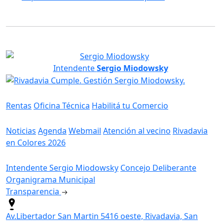
Intendente
Sergio Miodowsky
Servicios
Rentas
Oficina Técnica
Habilitá tu Comercio
Información
Noticias
Agenda
Webmail
Atención al vecino
Rivadavia
en Colores 2026
Gobierno
Intendente Sergio Miodowsky
Concejo Deliberante
Organigrama Municipal
Transparencia
Av.Libertador San Martin 5416 oeste, Rivadavia, San