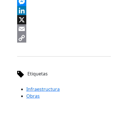
Facebook
Messenger
LinkedIn
X
Email
Copy
Link
Etiquetas
Infraestructura
Obras