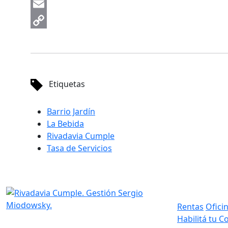
X
Email
Copy
Link
Etiquetas
Barrio Jardín
La Bebida
Rivadavia Cumple
Tasa de Servicios
Servicios
Rentas
Ofici
Habilitá tu 