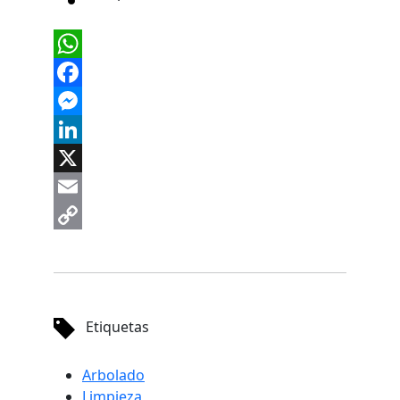
WhatsApp
Facebook
Messenger
LinkedIn
X
Email
Copy
Link
Etiquetas
Arbolado
Limpieza