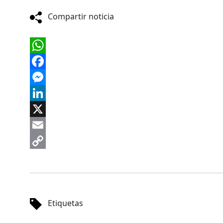
Compartir noticia
WhatsApp
Facebook
Messenger
LinkedIn
X
Email
Copy
Link
Etiquetas