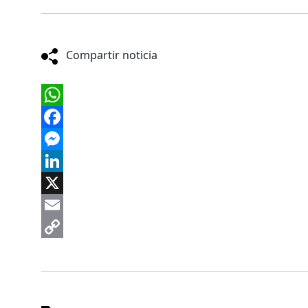
Compartir noticia
WhatsApp
Facebook
Messenger
LinkedIn
X
Email
Copy
Link