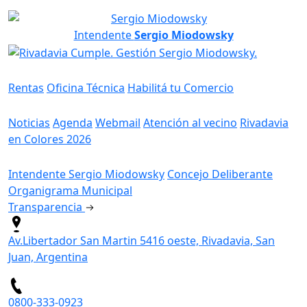
Intendente
Sergio Miodowsky
Servicios
Rentas
Oficina Técnica
Habilitá tu Comercio
Información
Noticias
Agenda
Webmail
Atención al vecino
Rivadavia
en Colores 2026
Gobierno
Intendente Sergio Miodowsky
Concejo Deliberante
Organigrama Municipal
Transparencia
Av.Libertador San Martin 5416 oeste, Rivadavia, San
Juan, Argentina
0800-333-0923