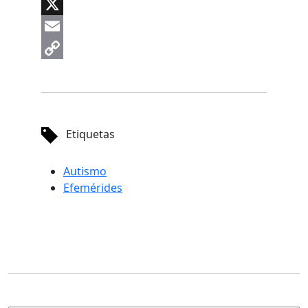
LinkedIn
X
Email
Copy
Link
Etiquetas
Autismo
Efemérides