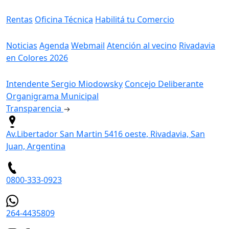
Servicios
Rentas
Oficina Técnica
Habilitá tu Comercio
Información
Noticias
Agenda
Webmail
Atención al vecino
Rivadavia
en Colores 2026
Gobierno
Intendente Sergio Miodowsky
Concejo Deliberante
Organigrama Municipal
Transparencia
Av.Libertador San Martin 5416 oeste, Rivadavia, San
Juan, Argentina
0800-333-0923
264-4435809