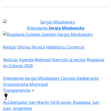
Intendente
Sergio Miodowsky
Servicios
Rentas
Oficina Técnica
Habilitá tu Comercio
Información
Noticias
Agenda
Webmail
Atención al vecino
Rivadavia
en Colores 2026
Gobierno
Intendente Sergio Miodowsky
Concejo Deliberante
Organigrama Municipal
Transparencia
Av.Libertador San Martin 5416 oeste, Rivadavia, San
Juan, Argentina